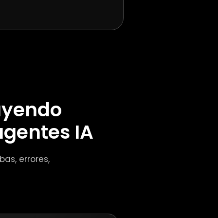
uyendo
agentes IA
as, errores,