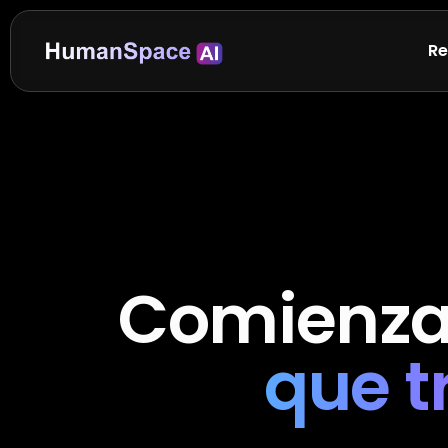
Re
Comienza 
que t