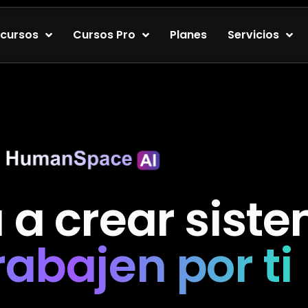
cursos
Cursos Pro
Planes
Servicios
a crear sist
rabajen por ti