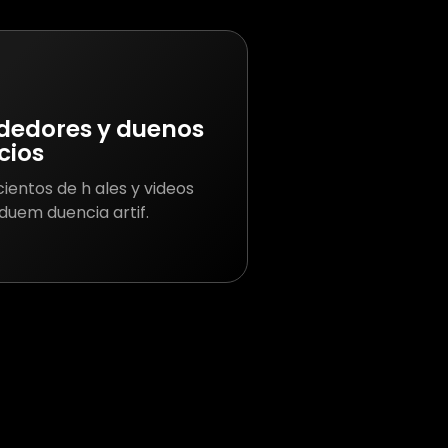
edores y duenos
cios
cientos de h ales y videos
gduem duencia artif.