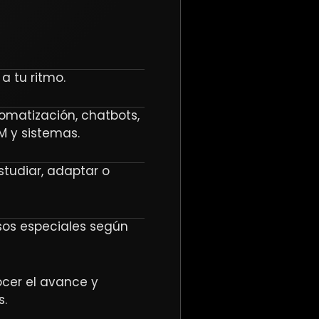
a tu ritmo.
tomatización, chatbots,
M y sistemas.
studiar, adaptar o
sos especiales según
ocer el avance y
s.