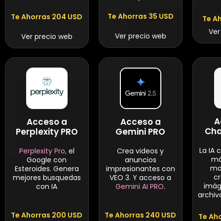
Te Ahorras 35 USD
Te Ahorras 204 USD
Te A
Ver
Ver precio web
Ver precio web
A
Acceso a
Acceso a
Cha
Perplexity PRO
Gemini PRO
La IA 
Perplexity Pro,
el
Crea videos y
má
Google con
anuncios
mo
Esteroides. Genera
impresionantes con
c
mejores busquedas
VEO 3. Y acceso a
imág
con IA
Gemini AI PRO
.
archiv
Te Ahorras 200 USD
Te Ahorras 240 USD
Te Ah