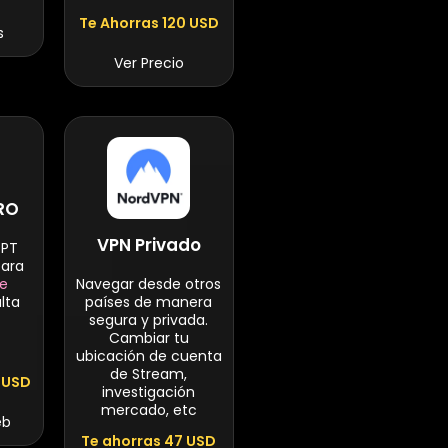
Te Ahorras 120 USD
s
Ver Precio
PRO
VPN Privado
GPT
para
 e
Navegar desde otros
lta
países de manera
segura y privada.
Cambiar tu
ubicación de cuenta
de Stream,
 USD
investigación
mercado, etc
eb
Te ahorras 47 USD