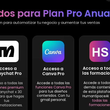
dos para Plan Pro Anua
 para automatizar tu negocio y aumentar tus ventas
Acceso a to
cceso a
Acceso a
las formaci
ychat Pro
Canva Pro
Accede a todos
o a todas las
Accede a todas las
demás conten
funciones Canva Pro
ones premium
para tus diseños
de esta plataf
anychat x 30
contenidos. Con tu
HumanSpaceAI 
para que hagas
gmail personal.
todas las
tus
formacione
atizaciones.