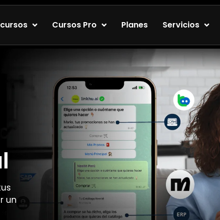
cursos
Cursos Pro
Planes
Servicios
l
tus
r un