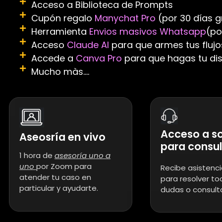
Acceso a Biblioteca de Prompts
Cupón regalo
Manychat Pro
(por 30 días g
Herramienta
Envios masivos Whatsapp
(po
Acceso
Claude AI
para que armes tus flujo
Accede a
Canva Pro
para que hagas tu dis
Mucho màs....
Acceso a s
Aseosría en vivo
para consu
1 hora de
asesoría uno a
uno
por Zoom para
Recibe asistenci
atender tu caso en
para resolver to
particular y ayudarte.
dudas o consult