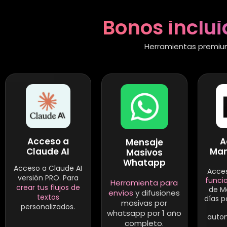
Bonos inclui
Herramientas premium
A
Acceso a
Mensaje
Man
Claude AI
Masivos
Whatapp
Acceso a Claude AI
Acces
versión PRO. Para
funci
Herramienta para
crear tus flujos de
de M
envíos
y difusiones
textos
días 
masivas por
personalizados.
whatsapp por 1 año
autom
completo.