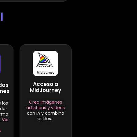
l
Acceso a
das
MidJourney
ones
Crea imágenes
 los
artísticas
y videos
idos
con IA y combina
orma
estilos.
.
Ver
s