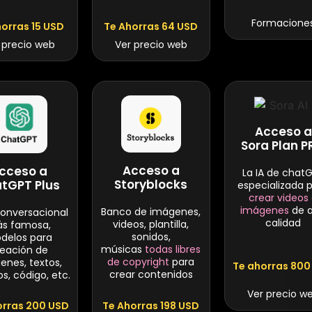
Formacione
horras 15 USD
Te Ahorras 64 USD
 precio web
Ver precio web
Acceso a
Sora Plan 
Acceso a
cceso a
La IA de chat
Storyblocks
tGPT Plus
especializada 
crear videos
imágenes
de a
Banco de imágenes,
conversacional
calidad
videos, plantilla,
s famosa,
sonidos,
delos para
músicas
todas libres
reación de
de copyright
para
enes, textos,
Te ahorras 800
crear contenidos
os, código, etc.
Ver precio w
Te Ahorras 198 USD
orras 200 USD